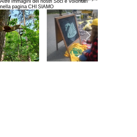
Altre immagini dei nostri Soci e Volontari
nella pagina CHI SIAMO
CONTATTACI
L'unione fa la forza, anzi! Fa la
Terra.
Nome
Cognome
Telefono
Email
Oggetto
Messaggio