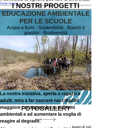
Come trovarci
I NOSTRI PROGETTI
Monitoraggio delle acque
Educazione ambientale
Percorsi tematici
Bosco didattico
Orto/Giardino botanico
Valorizzazione delle coste
PROGRAMMA ATTIVITA'
EDUCAZIONE AMBIENTALE
PER LE SCUOLE
Acque e fiumi - Sostenibilità - Boschi e
giardini - Biodiversità
La nostra iniziativa, aperta a ragazzi e
adulti, mira a far nascere nei cittadini
FOTOGALLERY
maggiore consapevolezza sui temi
ambientali e ad aumentare la voglia di
more
reagire al degrado.
leggi di più