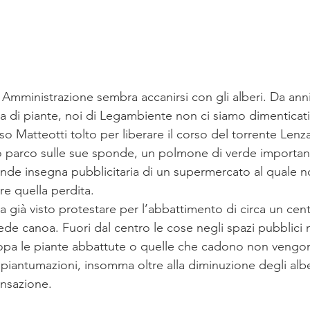
 Amministrazione sembra accanirsi con gli alberi. Da ann
ta di piante, noi di Legambiente non ci siamo dimenticati d
so Matteotti tolto per liberare il corso del torrente Lenz
lo parco sulle sue sponde, un polmone di verde important
rande insegna pubblicitaria di un supermercato al quale n
e quella perdita. 
ha già visto protestare per l’abbattimento di circa un cent
a sede canoa. Fuori dal centro le cose negli spazi pubblici
ropa le piante abbattute o quelle che cadono non vengo
 piantumazioni, insomma oltre alla diminuzione degli albe
nsazione. 