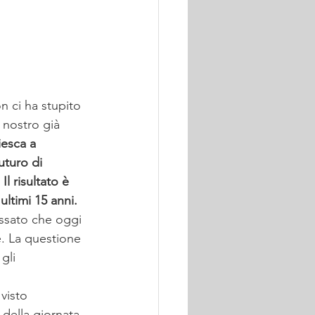
n ci ha stupito 
l nostro già 
iesca a 
uturo di 
l risultato è 
ultimi 15 anni.
ssato che oggi 
. La questione 
gli 
visto 
della giornata. 