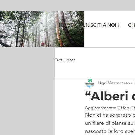
HOME
UNISCITI A NOI !
CH
Tutti i post
Ugo Mazzoccato - 
“Alberi 
Aggiornamento:
20 feb 2
Non ci ha sorpreso pi
un filare di piante 
nascosto le loro sce