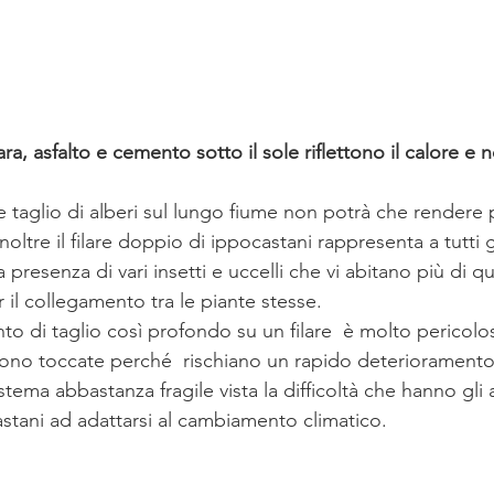
ra, asfalto e cemento sotto il sole riflettono il calore e n
e taglio di alberi sul lungo fiume non potrà che rendere p
oltre il filare doppio di ippocastani rappresenta a tutti gl
 presenza di vari insetti e uccelli che vi abitano più di q
il collegamento tra le piante stesse. 
to di taglio così profondo su un filare  è molto pericolo
ono toccate perché  rischiano un rapido deterioramento
tema abbastanza fragile vista la difficoltà che hanno gli a
astani ad adattarsi al cambiamento climatico. 