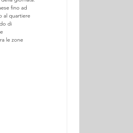
aese fino ad 
o al quartiere 
do di 
se 
ra le zone 