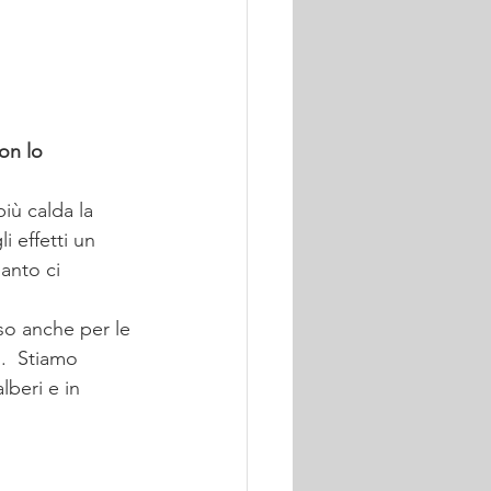
on lo 
iù calda la 
i effetti un 
uanto ci 
so anche per le 
.  Stiamo 
lberi e in 