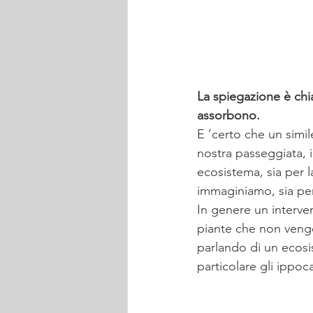
La spiegazione è chia
assorbono. 
E ’certo che un simil
nostra passeggiata, in
ecosistema, sia per la
immaginiamo, sia per 
In genere un interven
piante che non veng
parlando di un ecosis
particolare gli ippoc