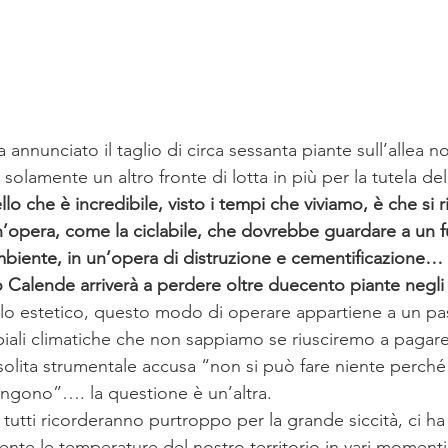
annunciato il taglio di circa sessanta piante sull’allea no
a solamente un altro fronte di lotta in più per la tutela de
llo che è incredibile, visto i tempi che viviamo, è che si r
’opera, come la ciclabile, che dovrebbe guardare a un f
biente, in un’opera di distruzione e cementificazione…  I
o Calende arriverà a perdere oltre duecento piante negli 
lo estetico, questo modo di operare appartiene a un pa
iali climatiche che non sappiamo se riusciremo a pagare
 solita strumentale accusa “non si può fare niente perché 
ongono”…. la questione è un’altra. 
 tutti ricorderanno purtroppo per la grande siccità, ci ha 
nte le temperature del nostro territorio in vari momenti 