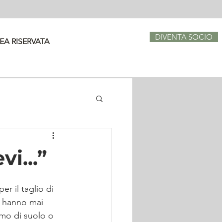
DIVENTA SOCIO
EA RISERVATA
i...”
r il taglio di 
n hanno mai 
umo di suolo o 