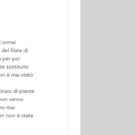
i ormai 
el filare di 
a per poi 
e sostituito 
on è mai stato 
inaio di piante 
 non vanno 
no mai 
ri non è stata 