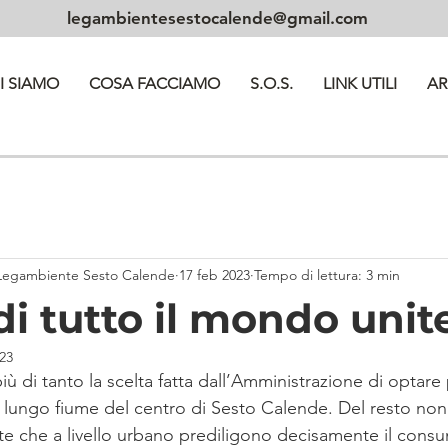
legambientesestocalende@gmail.com
I SIAMO
COSA FACCIAMO
S.O.S.
LINK UTILI
AR
Legambiente Sesto Calende
17 feb 2023
Tempo di lettura: 3 min
di tutto il mondo unitev
023
ù di tanto la scelta fatta dall’Amministrazione di optare pe
sul lungo fiume del centro di Sesto Calende. Del resto no
lte che a livello urbano prediligono decisamente il cons