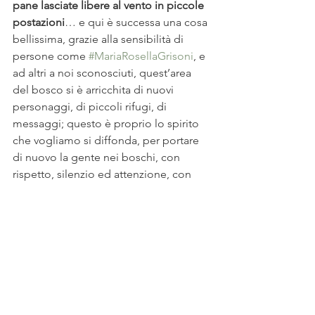
pane lasciate libere al vento in piccole 
postazioni
… e qui è successa una cosa 
bellissima, grazie alla sensibilità di 
persone come 
#MariaRosellaGrisoni
, e 
ad altri a noi sconosciuti, quest’area 
del bosco si è arricchita di nuovi 
personaggi, di piccoli rifugi, di 
messaggi; questo è proprio lo spirito 
che vogliamo si diffonda, per portare 
di nuovo la gente nei boschi, con 
rispetto, silenzio ed attenzione, con 
voglia di stare bene e rilassarsi lontano 
dalle frenesie del Sempione, e perché 
no divertirsi, ricostruendo un rapporto 
non più 
basato
 sullo sfruttamento o 
sull’abbandono ma 
sull’ascolto, 
sull’osservazione, sul toccare con 
mano, sullo stimolo dei nostri sensi a 
partecipare al contesto naturale, alla 